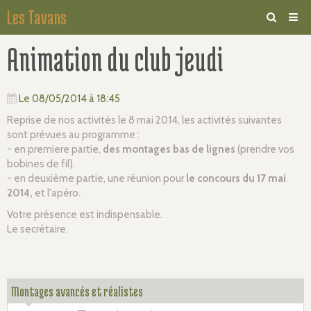
Les Tavans
Animation du club jeudi
Association
Agenda
Le 08/05/2014
à 18:45
Les bases
Reprise de nos activités le 8 mai 2014, les activités suivantes
Nos mouches
sont prévues au programme :
- en premiere partie,
des
montages bas de lignes
(prendre vos
Vidéos
bobines de fil).
- en deuxième partie, une réunion pour
le concours du 17 mai
Album
2014,
et l'apéro.
Votre présence est indispensable.
Liens
Le secrétaire.
Membre
Montages avancés et réalistes