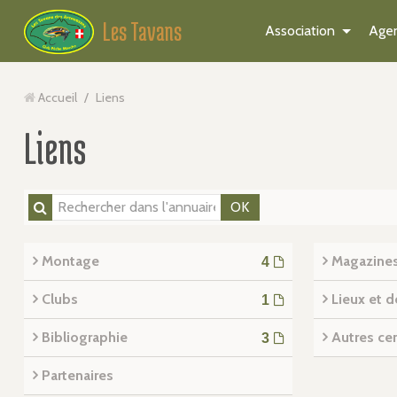
Les Tavans
Association
Age
Accueil
/
Liens
Liens
OK
Montage
Magazine
4
Clubs
Lieux et d
1
Bibliographie
Autres cen
3
Partenaires