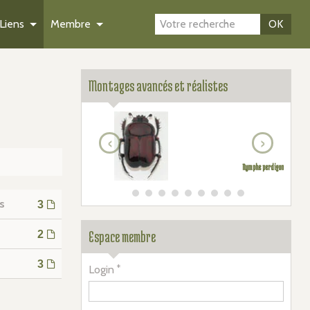
Liens
Membre
OK
Montages avancés et réalistes
‹
›
Nymphe perdigon
s
3
2
Espace membre
3
Login