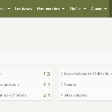
nda
Les bases
Nos mouches
Vidéos
Album
Scarabée sacré
s
Associations et fédération
1
estinations
Nœuds
2
tres d'intérêts
Sites suisses
3