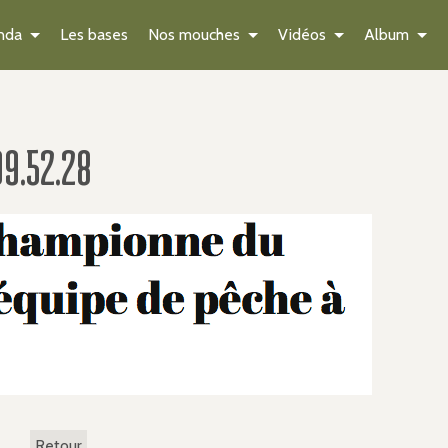
nda
Les bases
Nos mouches
Vidéos
Album
9.52.28
Retour